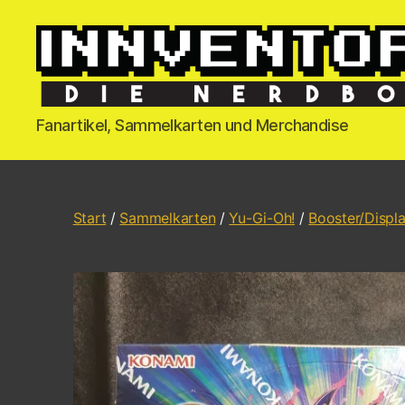
Fanartikel, Sammelkarten und Merchandise
Start
/
Sammelkarten
/
Yu-Gi-Oh!
/
Booster/Displ