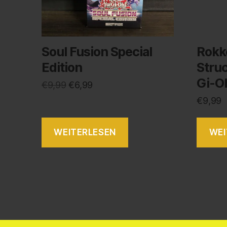
Soul Fusion Special
Rokk
Edition
Stru
Gi-O
€
9,99
€
6,99
€
9,99
WEITERLESEN
WEI