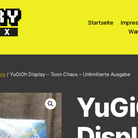
Startseite
Impre
War
ays
/ YuGiOh Display – Toon Chaos – Unlimitierte Ausgabe
YuG
Displ