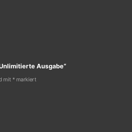
 Unlimitierte Ausgabe“
nd mit
*
markiert