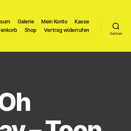
ssum
Galerie
Mein Konto
Kasse
enkorb
Shop
Vertrag widerrufen
Suchen
iOh
ay – Toon