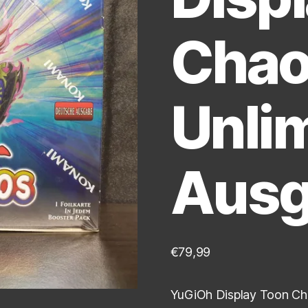
Chao
Unlim
Aus
€
79,99
YuGiOh Display Toon C