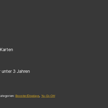
 Karten
r unter 3 Jahren
ategorien:
Booster/Displays
,
Yu-Gi-Oh!