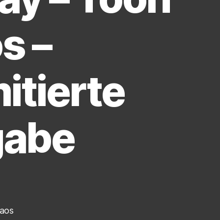
s –
itierte
gabe
haos