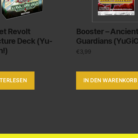
et Revolt
Booster – Ancien
cture Deck (Yu-
Guardians (YuGiO
h!)
€
3,99
TERLESEN
IN DEN WARENKORB