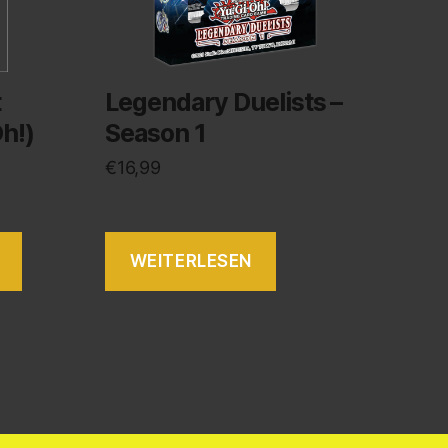
t
Legendary Duelists –
h!)
Season 1
€
16,99
WEITERLESEN