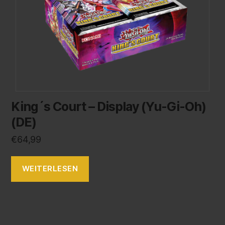
King´s Court – Display (Yu-Gi-Oh)
(DE)
€
64,99
WEITERLESEN