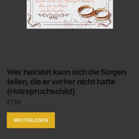
Wer heiratet kann sich die Sorgen
teilen, die er vorher nicht hatte
(Holzspruchschild)
€
7,99
WEITERLESEN