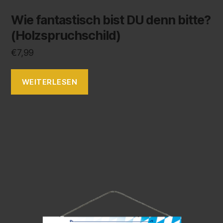
Wie fantastisch bist DU denn bitte?
(Holzspruchschild)
€
7,99
WEITERLESEN