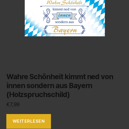
Wahre Schönheit kimmt ned von
innen sondern aus Bayern
(Holzspruchschild)
€
7,99
WEITERLESEN