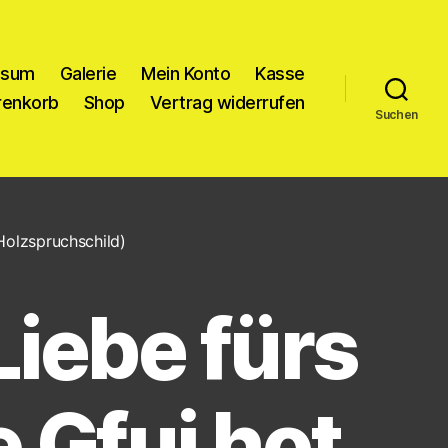
ssum
Galerie
Mein Konto
Kasse
enkorb
Shop
Vertrag widerrufen
Suchen
(Holzspruchschild)
iebe fürs
 Gfui hot,