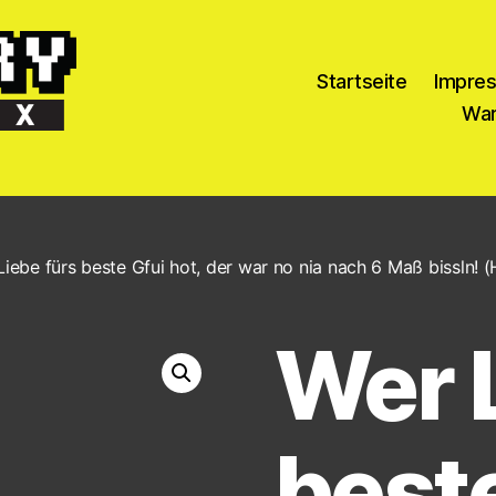
Startseite
Impre
War
iebe fürs beste Gfui hot, der war no nia nach 6 Maß bissln! 
Wer L
beste