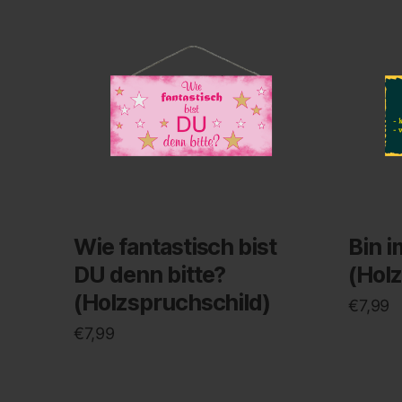
Wie fantastisch bist
Bin 
DU denn bitte?
(Hol
(Holzspruchschild)
€
7,99
€
7,99