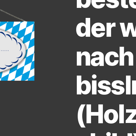
der w
nach
bissl
(Hol