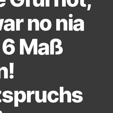
ar no nia
 6 Maß
n!
zspruchs