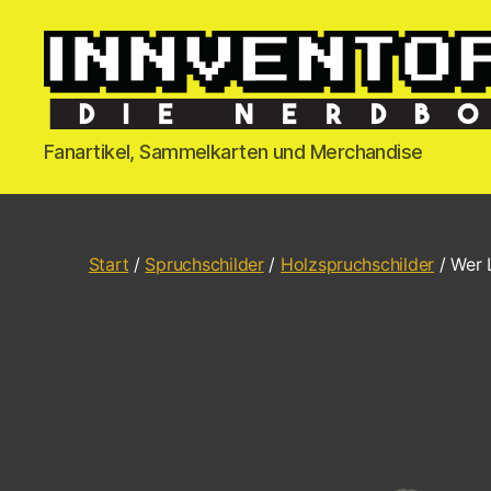
Fanartikel, Sammelkarten und Merchandise
Start
/
Spruchschilder
/
Holzspruchschilder
/ Wer L