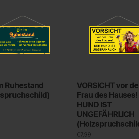
im Ruhestand
VORSICHT vor de
zspruchschild)
Frau des Hauses!
HUND IST
UNGEFÄHRLICH
(Holzspruchschil
€
7,99