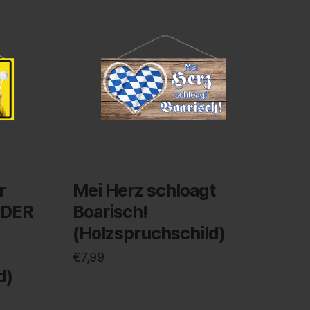
r
Mei Herz schloagt
 DER
Boarisch!
(Holzspruchschild)
€
7,99
d)