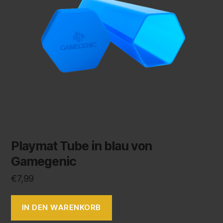
Playmat Tube in blau von
Gamegenic
€
7,99
IN DEN WARENKORB