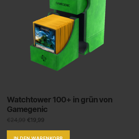
Watchtower 100+ in grün von
Gamegenic
€
24,99
€
19,99
IN DEN WARENKORB