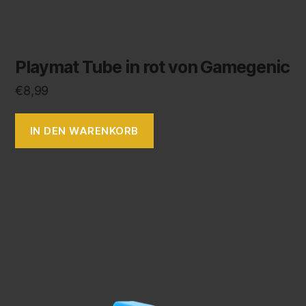
Playmat Tube in rot von Gamegenic
€
8,99
IN DEN WARENKORB