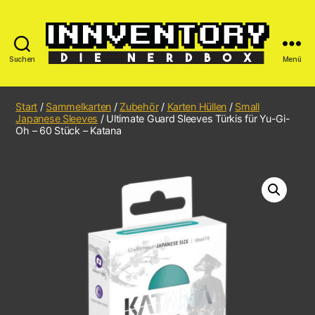
Suchen
Menü
Start
/
Sammelkarten
/
Zubehör
/
Karten Hüllen
/
Small
Japanese Sleeves
/ Ultimate Guard Sleeves Türkis für Yu-Gi-
Oh – 60 Stück – Katana