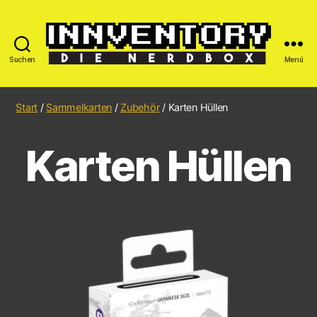
Suchen
Menü
Start
/
Sammelkarten
/
Zubehör
/ Karten Hüllen
Karten Hüllen