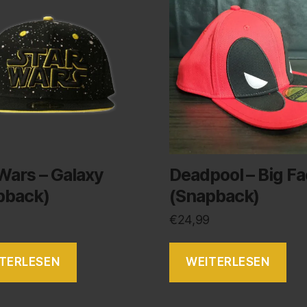
Wars – Galaxy
Deadpool – Big F
pback)
(Snapback)
€
24,99
TERLESEN
WEITERLESEN