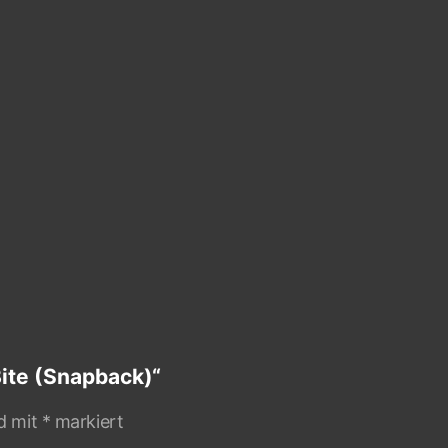
ite (Snapback)“
nd mit
*
markiert