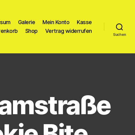
ssum
Galerie
Mein Konto
Kasse
enkorb
Shop
Vertrag widerrufen
Suchen
amstraße
kie Bite