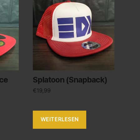
ace
Splatoon (Snapback)
€
19,99
WEITERLESEN