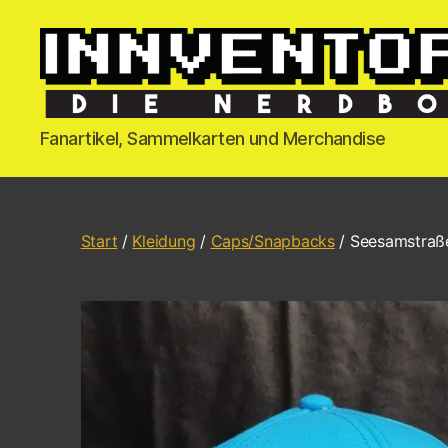
Fanartikel, Sammelkarten und Merchandise
Start
/
Kleidung
/
Caps/Snapbacks
/ Seesamstraße