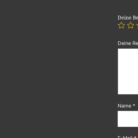
Deine B
Deine R
Name
*