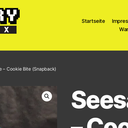
Startseite
Impre
War
 – Cookie Bite (Snapback)
Sees
– Coo