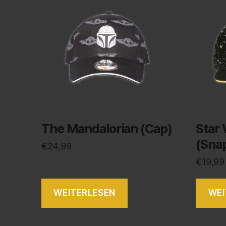
The Mandalorian (Cap)
Star 
(Sna
€
24,99
€
19,99
WEITERLESEN
WEI