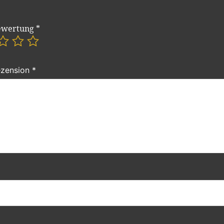
ewertung
*
ezension
*