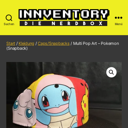
Suchen
Menü
Start
/
Kleidung
/
Caps/Snapbacks
/ Multi Pop Art – Pokemon
(Snapback)