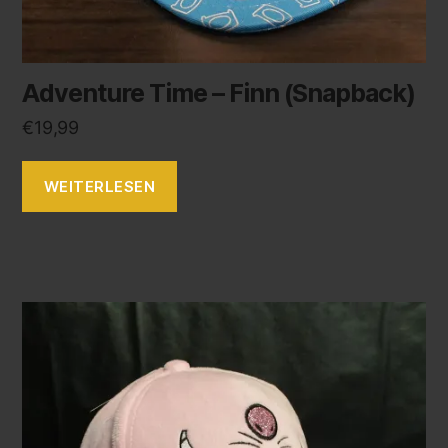
Adventure Time – Finn (Snapback)
€
19,99
WEITERLESEN