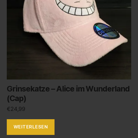
Grinsekatze – Alice im Wunderland
(Cap)
€
24,99
WEITERLESEN