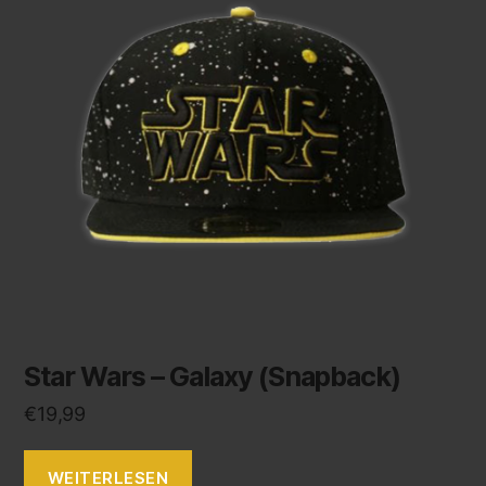
Star Wars – Galaxy (Snapback)
€
19,99
WEITERLESEN