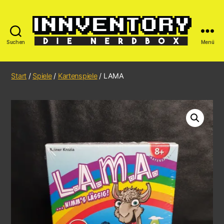
Suchen
Menü
Start
/
Spiele
/
Kartenspiele
/ LAMA