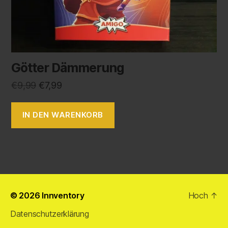
Götter Dämmerung
€
9,99
€
7,99
IN DEN WARENKORB
© 2026
Innventory
Hoch
↑
Datenschutzerklärung