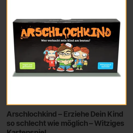
Arschlochkind – Erziehe Dein Kind
so schlecht wie möglich – Witziges
Kartenspiel