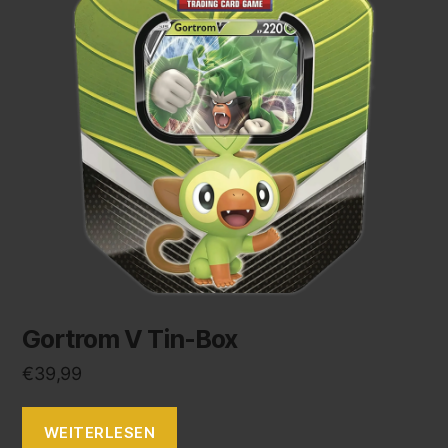
Gortrom V Tin-Box
€
39,99
WEITERLESEN