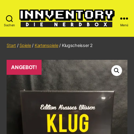
Suchen
Menü
Start
/
Spiele
/
Kartenspiele
/ Klugscheisser 2
ANGEBOT!