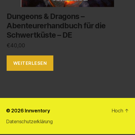
Dungeons & Dragons –
Abenteurerhandbuch für die
Schwertküste – DE
€
40,00
WEITERLESEN
© 2026
Innventory
Hoch
↑
Datenschutzerklärung