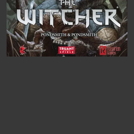
The Witcher
(5)
© 2026
Innventory
Hoch
↑
Datenschutzerklärung