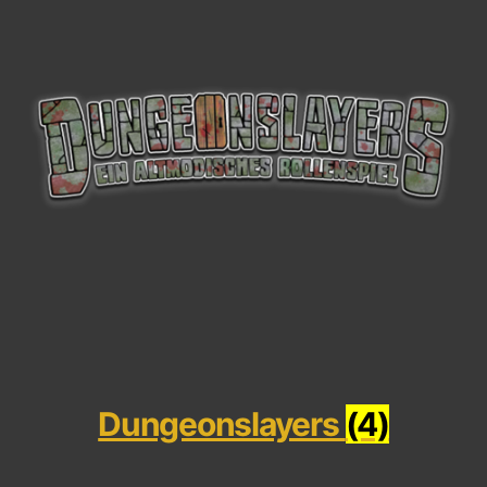
Dungeonslayers
(4)