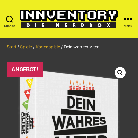
Suchen
Menü
Start
/
Spiele
/
Kartenspiele
/ Dein wahres Alter
ANGEBOT!