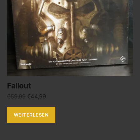
Fallout
€
59,99
€
44,99
WEITERLESEN