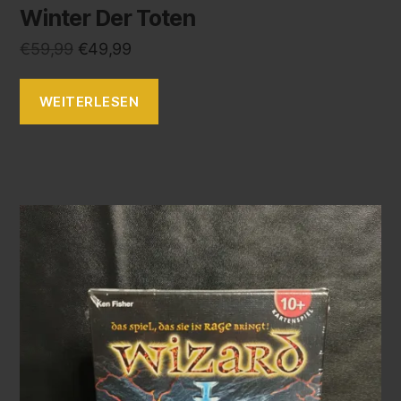
Winter Der Toten
€
59,99
€
49,99
WEITERLESEN