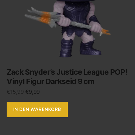
Zack Snyder’s Justice League POP!
Vinyl Figur Darkseid 9 cm
€
15,99
€
9,99
IN DEN WARENKORB