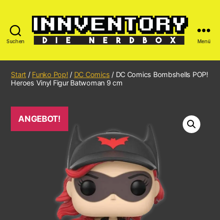
Suchen
Menü
Start
/
Funko Pop!
/
DC Comics
/ DC Comics Bombshells POP!
Heroes Vinyl Figur Batwoman 9 cm
ANGEBOT!