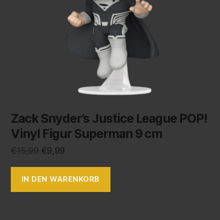
Zack Snyder’s Justice League POP!
Vinyl Figur Superman 9 cm
€
15,99
€
9,99
IN DEN WARENKORB