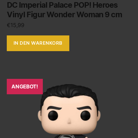
DC Imperial Palace POP! Heroes
Vinyl Figur Wonder Woman 9 cm
€
15,99
IN DEN WARENKORB
ANGEBOT!