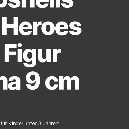
 Heroes
 Figur
na 9 cm
für Kinder unter 3 Jahren!