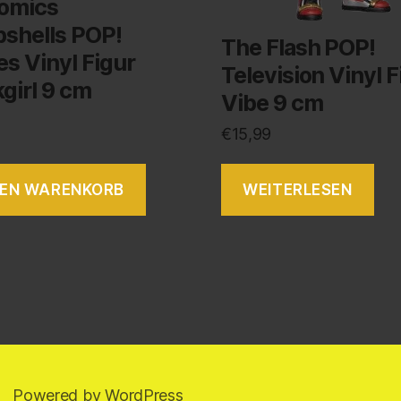
omics
shells POP!
The Flash POP!
s Vinyl Figur
Television Vinyl F
girl 9 cm
Vibe 9 cm
€
15,99
DEN WARENKORB
WEITERLESEN
Powered by WordPress