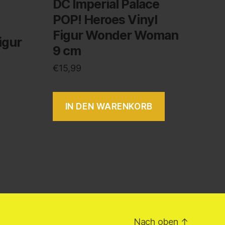
DC Imperial Palace
POP! Heroes Vinyl
Figur Wonder Woman
igur
9 cm
€
15,99
IN DEN WARENKORB
Nach oben
↑