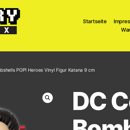
Startseite
Impre
War
shells POP! Heroes Vinyl Figur Katana 9 cm
DC C
Bomb