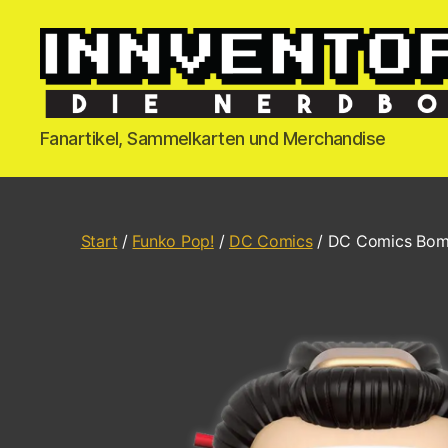
Fanartikel, Sammelkarten und Merchandise
Start
/
Funko Pop!
/
DC Comics
/ DC Comics Bomb