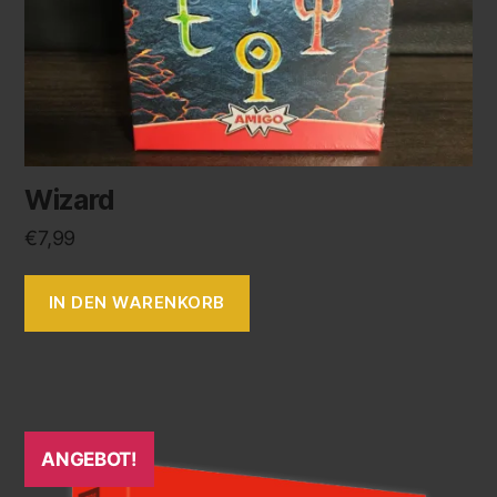
Wizard
€
7,99
IN DEN WARENKORB
ANGEBOT!