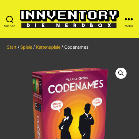
Suchen
Menü
Start
/
Spiele
/
Kartenspiele
/ Codenames