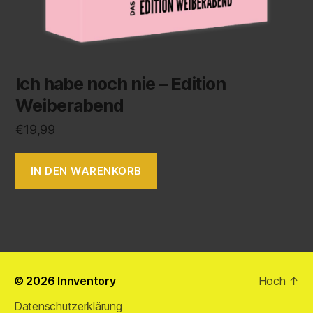
Ich habe noch nie – Edition
Weiberabend
€
19,99
IN DEN WARENKORB
© 2026
Innventory
Hoch
↑
Datenschutzerklärung