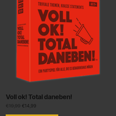
Voll ok! Total daneben!
€
19,99
€
14,99