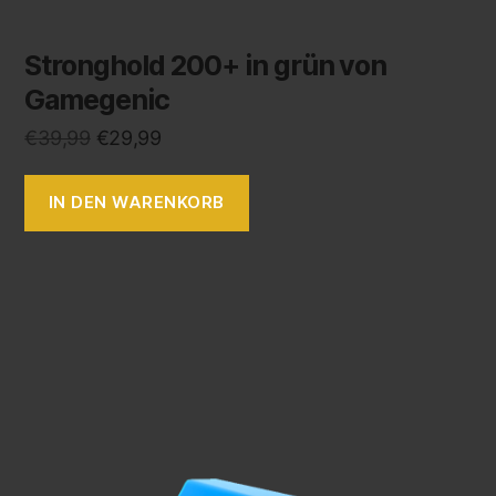
Stronghold 200+ in grün von
Gamegenic
€
39,99
€
29,99
IN DEN WARENKORB