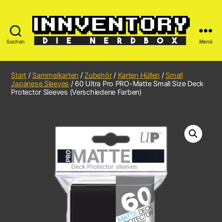
Suchen
Menü
Start
/
Sammelkarten
/
Zubehör
/
Karten Hüllen
/
Small
Japanese Sleeves
/ 60 Ultra Pro PRO-Matte Small Size Deck
Protector Sleeves (Verschiedene Farben)