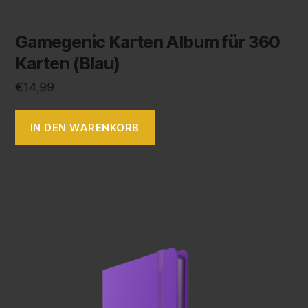
Gamegenic Karten Album für 360
Karten (Blau)
€
14,99
IN DEN WARENKORB