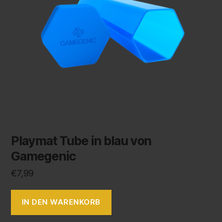
Playmat Tube in blau von
Gamegenic
€
7,99
IN DEN WARENKORB