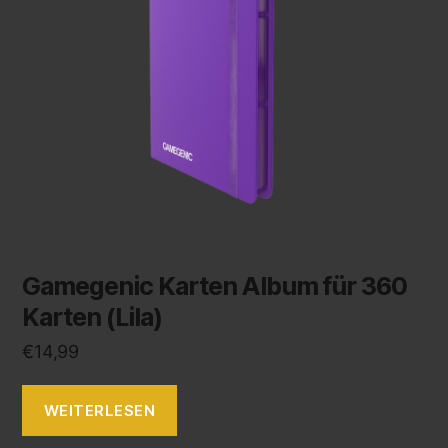
Gamegenic Karten Album für 360
Karten (Lila)
€
14,99
WEITERLESEN