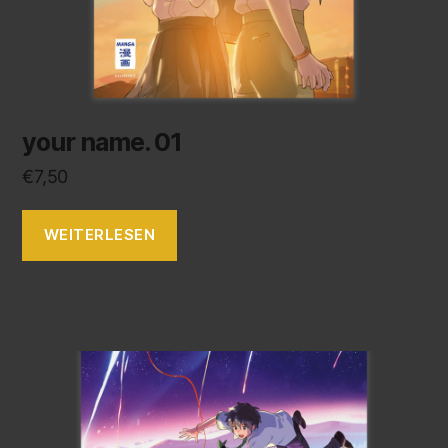
your name. 01
€
7,50
WEITERLESEN