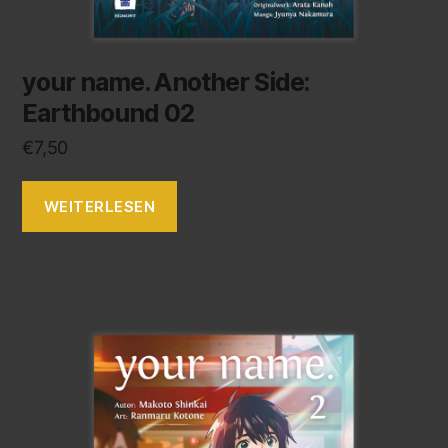
your name. Another Side:
Earthbound 02
€
7,50
WEITERLESEN