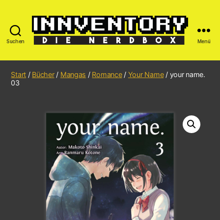
Suchen
Menü
Start
/
Bücher
/
Mangas
/
Romance
/
Your Name
/ your name.
03