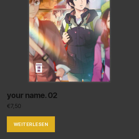
your name. 02
€
7,50
WEITERLESEN