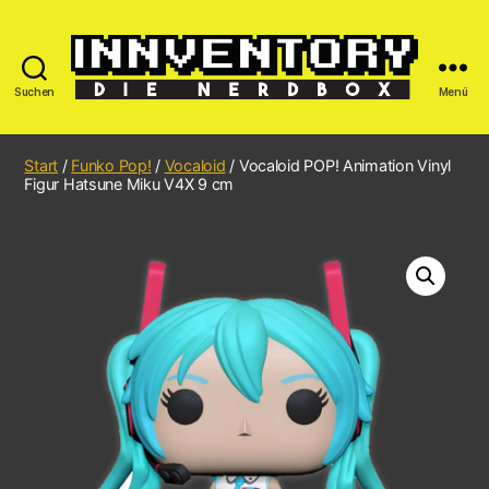
Suchen
Menü
Start
/
Funko Pop!
/
Vocaloid
/ Vocaloid POP! Animation Vinyl
Figur Hatsune Miku V4X 9 cm