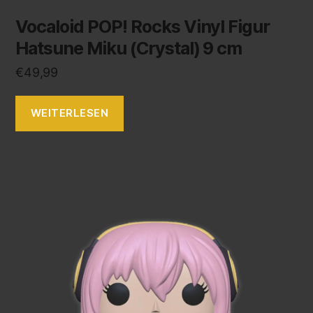
Vocaloid POP! Rocks Vinyl Figur
Hatsune Miku (Crystal) 9 cm
€
49,99
WEITERLESEN