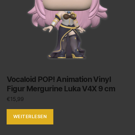
Vocaloid POP! Animation Vinyl
Figur Mergurine Luka V4X 9 cm
€
15,99
WEITERLESEN