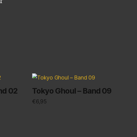
r
nd 02
Tokyo Ghoul – Band 09
€
6,95