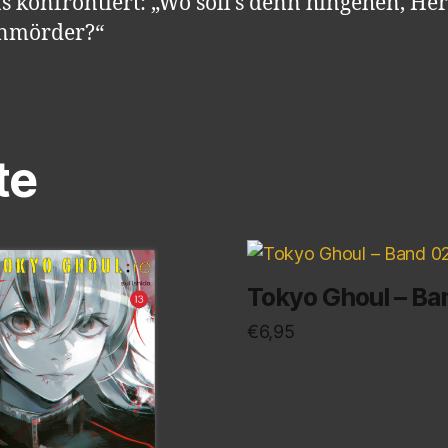
s konfrontiert: „Wo soll’s denn hingehen, Her
nmörder?“
te
Tokyo Ghoul – Ba
€
6,95