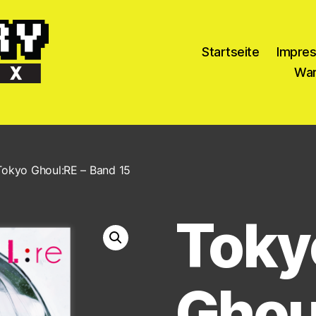
Startseite
Impre
War
Tokyo Ghoul:RE – Band 15
Toky
Ghou