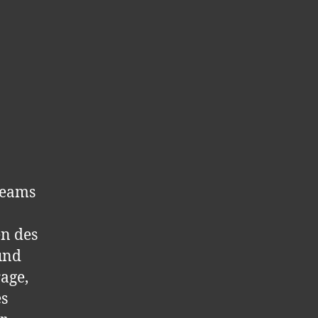
Teams
en des
und
rage,
es