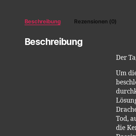
Beschreibung
Rezensionen (0)
Beschreibung
Der Ta
Um die
beschl
durch
Lösung
Drache
Tod, a
die Ke