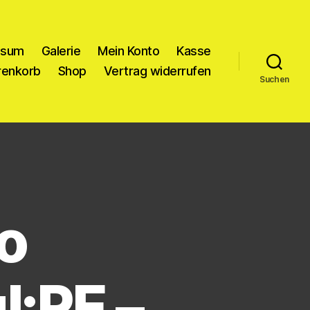
ssum
Galerie
Mein Konto
Kasse
enkorb
Shop
Vertrag widerrufen
Suchen
o
l:RE –