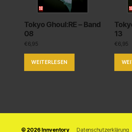
Tokyo Ghoul:RE – Band
Toky
08
13
€
6,95
€
6,95
WEITERLESEN
WEI
© 2026
Innventory
Datenschutzerklärung