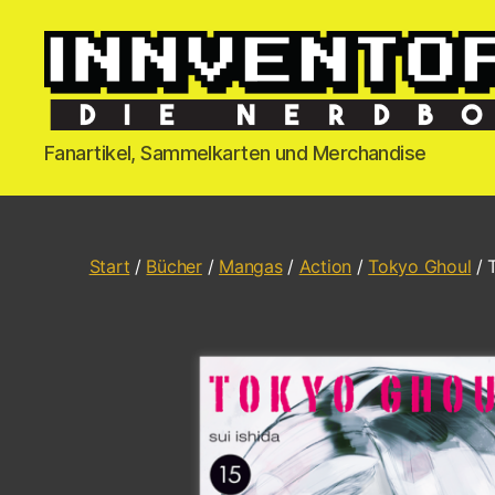
Fanartikel, Sammelkarten und Merchandise
Start
/
Bücher
/
Mangas
/
Action
/
Tokyo Ghoul
/ 