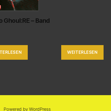
o Ghoul:RE – Band
TERLESEN
WEITERLESEN
Powered by WordPress