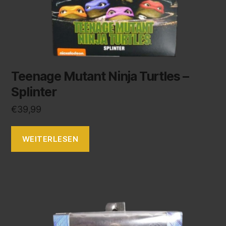
Teenage Mutant Ninja Turtles –
Splinter
€
39,99
WEITERLESEN