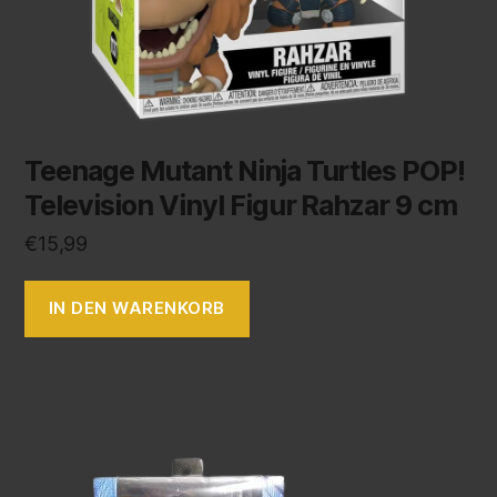
Teenage Mutant Ninja Turtles POP!
Television Vinyl Figur Rahzar 9 cm
€
15,99
IN DEN WARENKORB