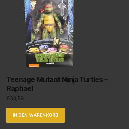
Teenage Mutant Ninja Turtles –
Raphael
€
34,99
IN DEN WARENKORB