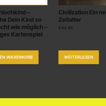
hlochkind –
Civilization Ein n
he Dein Kind so
Zeitalter
cht wie möglich –
€
44,99
ges Kartenspiel
DEN WARENKORB
WEITERLESEN