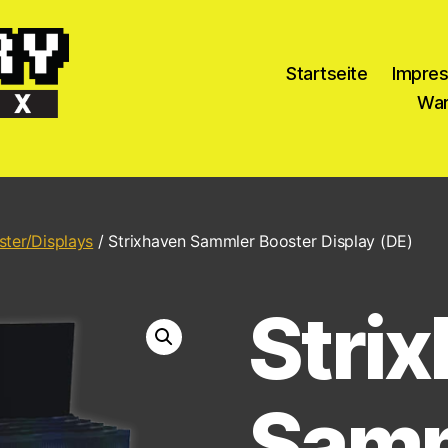
Startseite
Impre
War
ster/Displays
/ Strixhaven Sammler Booster Display (DE)
Stri
Samm