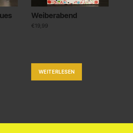
eues
Weiberabend
€
19,99
WEITERLESEN