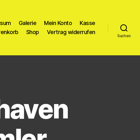
ssum
Galerie
Mein Konto
Kasse
enkorb
Shop
Vertrag widerrufen
Suchen
xhaven
ler