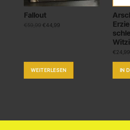
Fallout
Arsc
Erzie
€
59,99
€
44,99
schle
Witzi
€
24,99
WEITERLESEN
IN 