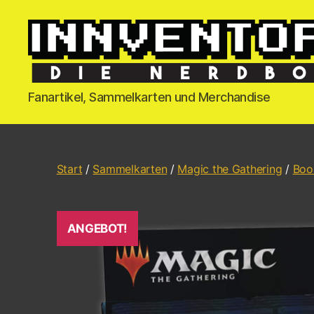
Fanartikel, Sammelkarten und Merchandise
Start
/
Sammelkarten
/
Magic the Gathering
/
Boo
ANGEBOT!