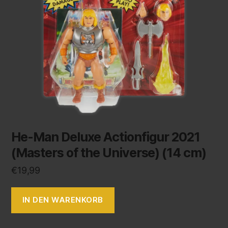
He-Man Deluxe Actionfigur 2021
(Masters of the Universe) (14 cm)
€
19,99
IN DEN WARENKORB