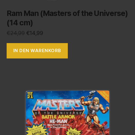
Ram Man (Masters of the Universe)
(14 cm)
€
24,99
€
14,99
IN DEN WARENKORB