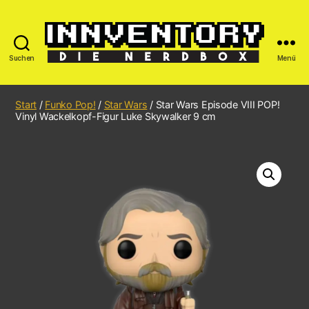
Suchen
Menü
Start
/
Funko Pop!
/
Star Wars
/ Star Wars Episode VIII POP!
Vinyl Wackelkopf-Figur Luke Skywalker 9 cm