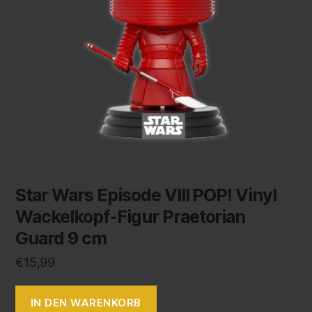
Star Wars Episode VIII POP! Vinyl
Wackelkopf-Figur Praetorian
Guard 9 cm
€
15,99
IN DEN WARENKORB