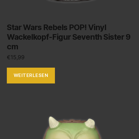
Star Wars Rebels POP! Vinyl
Wackelkopf-Figur Seventh Sister 9
cm
€
15,99
WEITERLESEN