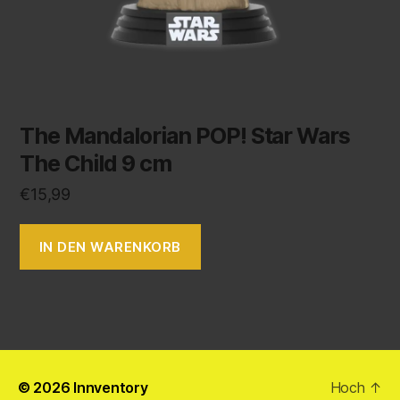
The Mandalorian POP! Star Wars
The Child 9 cm
€
15,99
IN DEN WARENKORB
© 2026
Innventory
Hoch
↑