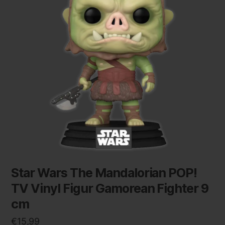
Star Wars The Mandalorian POP!
TV Vinyl Figur Gamorean Fighter 9
cm
€
15,99