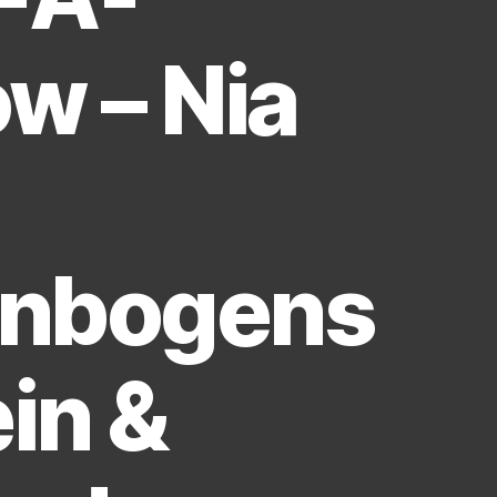
w – Nia
nbogens
in &