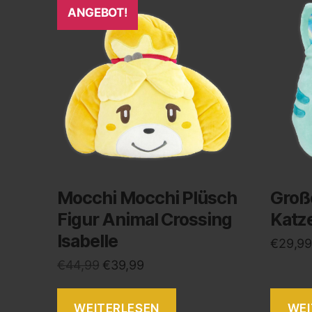
ANGEBOT!
Mocchi Mocchi Plüsch
Groß
Figur Animal Crossing
Katz
Isabelle
€
29,99
€
44,99
€
39,99
WEITERLESEN
WEI