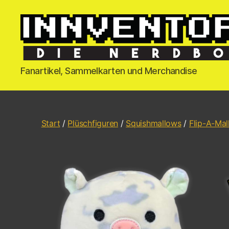
Fanartikel, Sammelkarten und Merchandise
Start
/
Plüschfiguren
/
Squishmallows
/
Flip-A-Ma