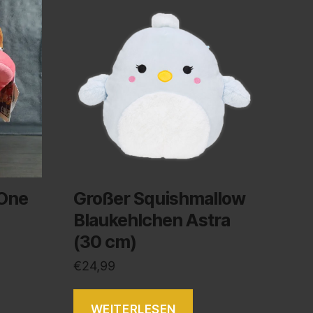
One
Großer Squishmallow
Blaukehlchen Astra
(30 cm)
€
24,99
WEITERLESEN