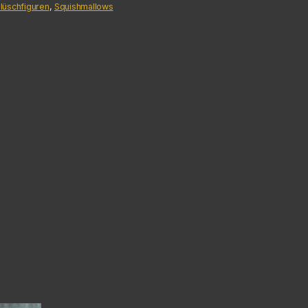
lüschfiguren
,
Squishmallows