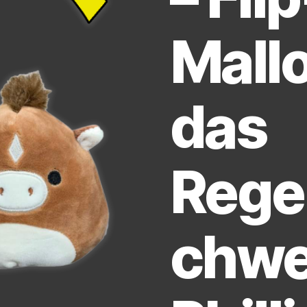
Mallo
das
Rege
chwe