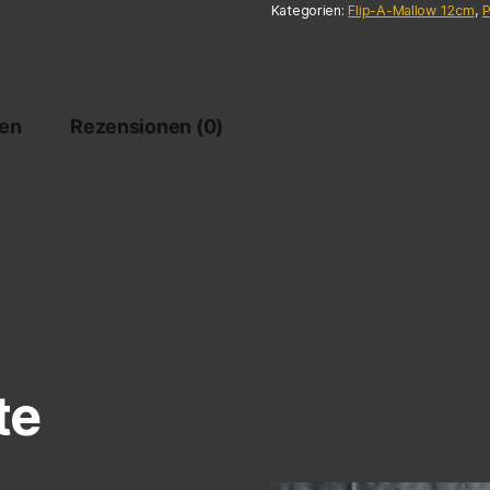
Kategorien:
Flip-A-Mallow 12cm
,
P
nen
Rezensionen (0)
te