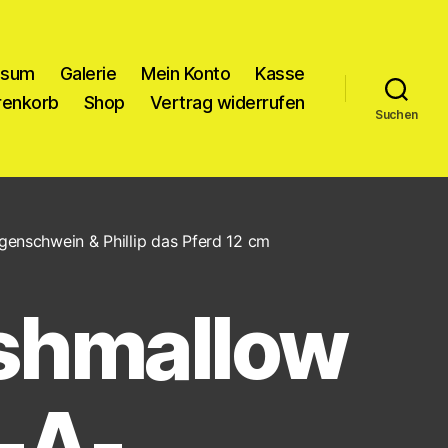
ssum
Galerie
Mein Konto
Kasse
enkorb
Shop
Vertrag widerrufen
Suchen
enschwein & Phillip das Pferd 12 cm
shmallow
p-A-