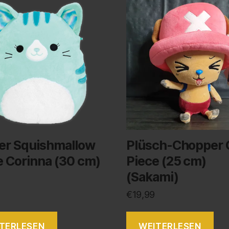
er Squishmallow
Plüsch-Chopper 
e Corinna (30 cm)
Piece (25 cm)
(Sakami)
€
19,99
TERLESEN
WEITERLESEN