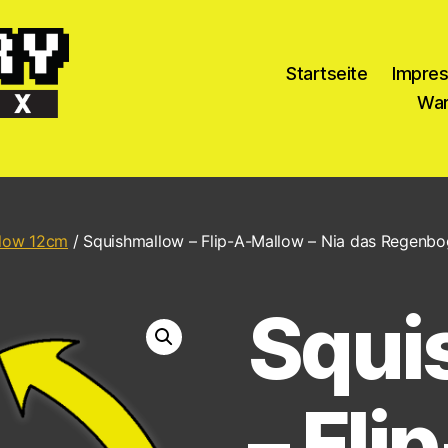
Startseite
Impre
War
llow 12cm
/ Squishmallow – Flip-A-Mallow – Nia das Regenbog
Squi
– Fli