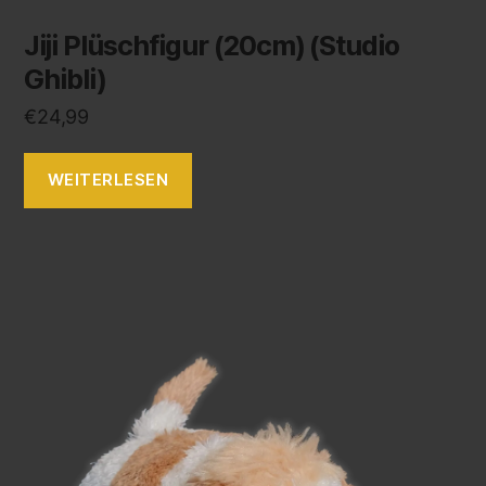
Jiji Plüschfigur (20cm) (Studio
Ghibli)
€
24,99
WEITERLESEN