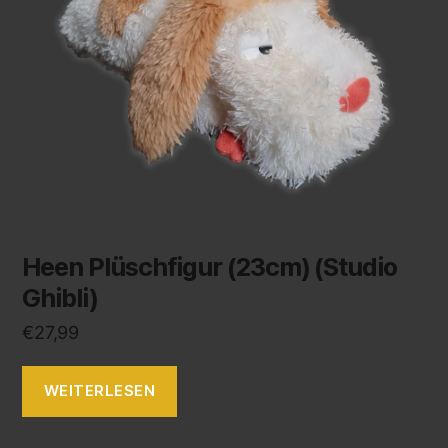
Heen Plüschfigur (23cm) (Studio
Ghibli)
€
27,99
WEITERLESEN