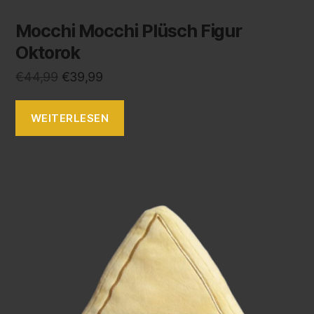
Mocchi Mocchi Plüsch Figur
Oktorok
€
44,99
€
39,99
WEITERLESEN