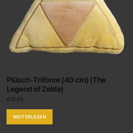
Plüsch-Triforce (40 cm) (The
Legend of Zelda)
€
19,99
WEITERLESEN