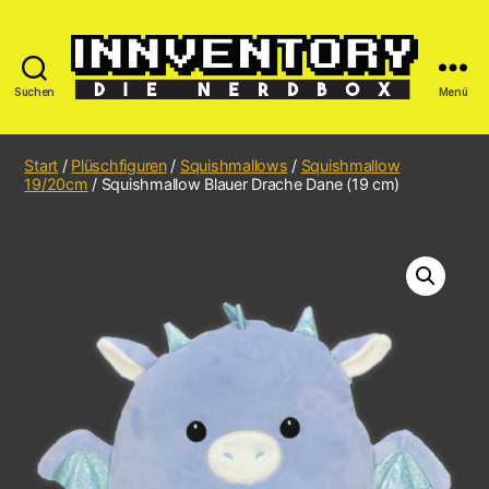
Suchen
Menü
Start
/
Plüschfiguren
/
Squishmallows
/
Squishmallow
19/20cm
/ Squishmallow Blauer Drache Dane (19 cm)