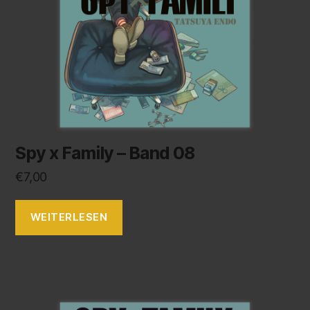
Spy x Family – Band 08
€
7,00
WEITERLESEN