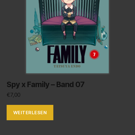
Spy x Family – Band 07
€
7,00
WEITERLESEN