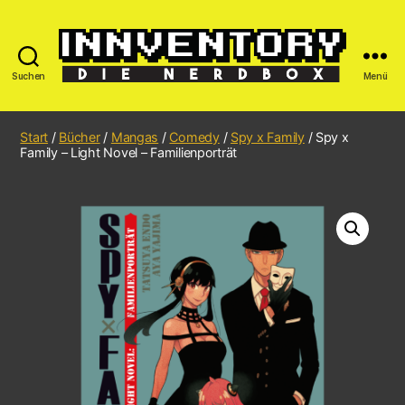
Suchen
Menü
Start
/
Bücher
/
Mangas
/
Comedy
/
Spy x Family
/ Spy x
Family – Light Novel – Familienporträt