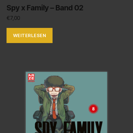
Spy x Family – Band 02
€
7,00
WEITERLESEN