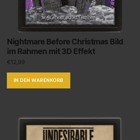
Nightmare Before Christmas Bild
im Rahmen mit 3D Effekt
€
12,99
IN DEN WARENKORB