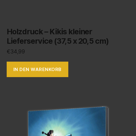
Holzdruck – Kikis kleiner
Lieferservice (37,5 x 20,5 cm)
€
34,99
IN DEN WARENKORB