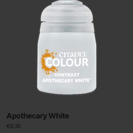
Apothecary White
€
6,30