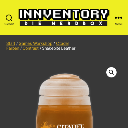
Suchen
Menü
Start
/
Games Workshop
/
Citadel
Farben
/
Contrast
/ Snakebite Leather