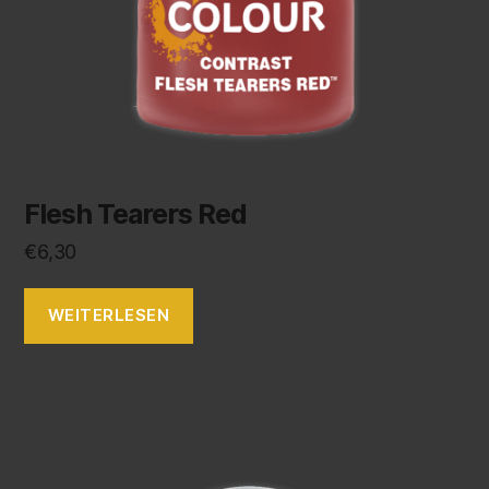
Flesh Tearers Red
€
6,30
WEITERLESEN