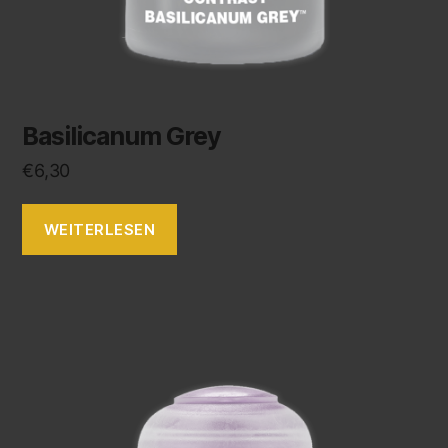
Basilicanum Grey
€
6,30
WEITERLESEN