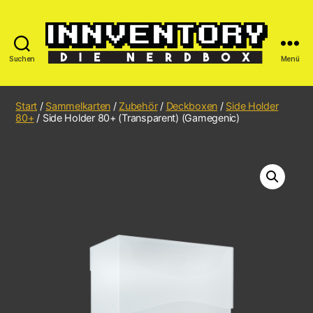
Suchen
Menü
Start
/
Sammelkarten
/
Zubehör
/
Deckboxen
/
Side Holder
80+
/ Side Holder 80+ (Transparent) (Gamegenic)