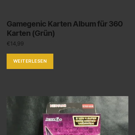
Gamegenic Karten Album für 360
Karten (Grün)
€
14,99
WEITERLESEN