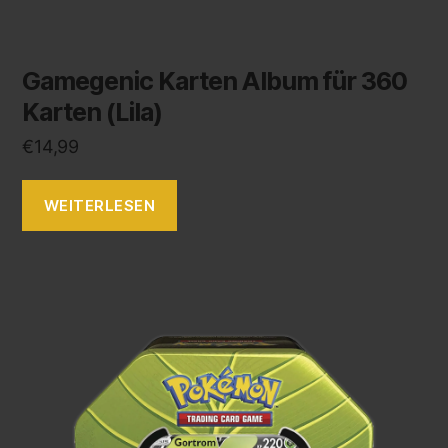
Gamegenic Karten Album für 360
Karten (Lila)
€
14,99
WEITERLESEN