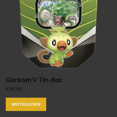
Gortrom V Tin-Box
€
39,99
WEITERLESEN