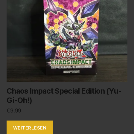
Chaos Impact Special Edition (Yu-
Gi-Oh!)
€
9,99
WEITERLESEN