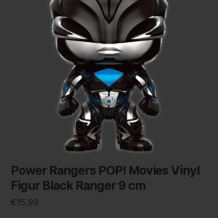
Power Rangers POP! Movies Vinyl
Figur Black Ranger 9 cm
€
15,99