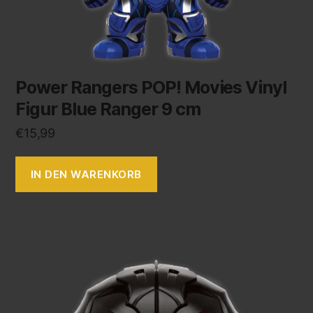
Power Rangers POP! Movies Vinyl
Figur Blue Ranger 9 cm
€
15,99
IN DEN WARENKORB