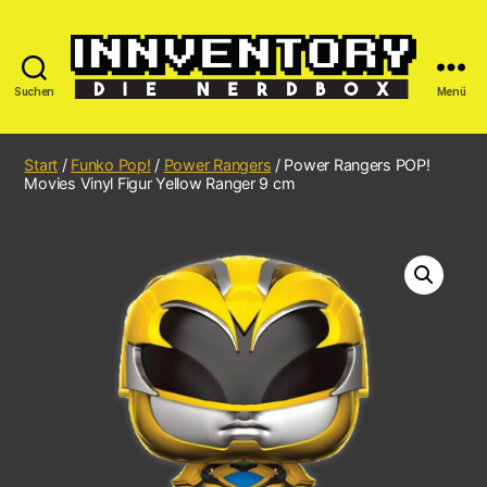
Suchen
Menü
Start
/
Funko Pop!
/
Power Rangers
/ Power Rangers POP!
Movies Vinyl Figur Yellow Ranger 9 cm