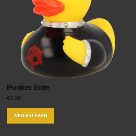
Punker Ente
€
6,99
WEITERLESEN