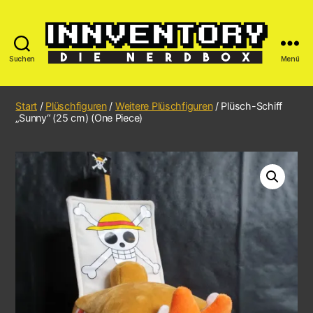
Suchen
Menü
Start
/
Plüschfiguren
/
Weitere Plüschfiguren
/ Plüsch-Schiff
„Sunny“ (25 cm) (One Piece)