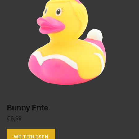
Bunny Ente
€
6,99
WEITERLESEN