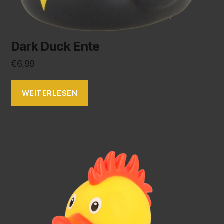
Dark Duck Ente
€
6,99
WEITERLESEN