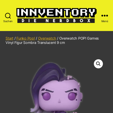
Suchen
Menü
Start
/
Funko Pop!
/
Overwatch
/ Overwatch POP! Games
Vinyl Figur Sombra Translucent 9 cm