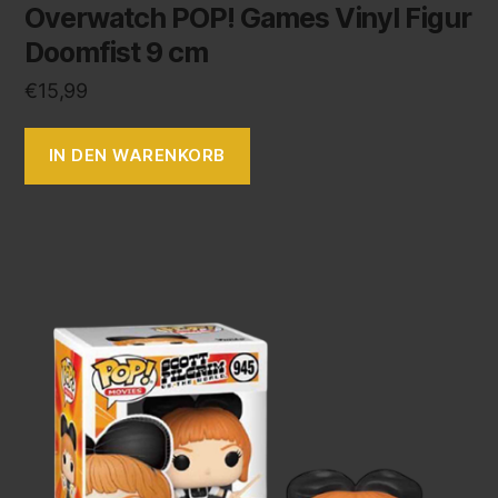
Overwatch POP! Games Vinyl Figur
Doomfist 9 cm
€
15,99
IN DEN WARENKORB