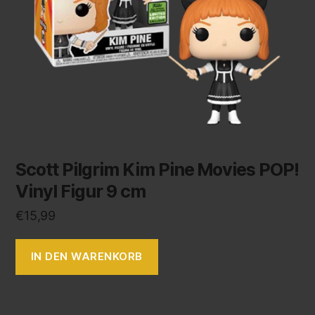
Scott Pilgrim Kim Pine Movies POP!
Vinyl Figur 9 cm
€
15,99
IN DEN WARENKORB