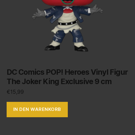
DC Comics POP! Heroes Vinyl Figur
The Joker King Exclusive 9 cm
€
15,99
IN DEN WARENKORB