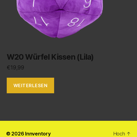
W20 Würfel Kissen (Lila)
€
19,99
WEITERLESEN
© 2026
Innventory
Hoch
↑