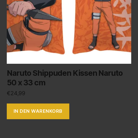
Naruto Shippuden Kissen Naruto
50 x 33 cm
€
24,99
IN DEN WARENKORB