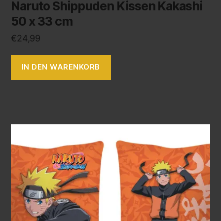
Naruto Shippuden Kissen Kakashi
50 x 33 cm
€
24,99
IN DEN WARENKORB