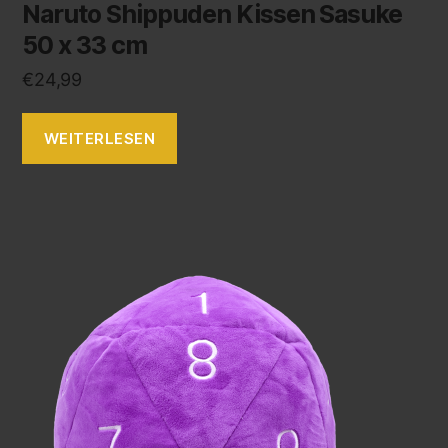
Naruto Shippuden Kissen Sasuke
50 x 33 cm
€
24,99
WEITERLESEN