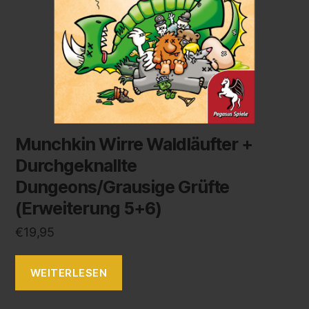
Munchkin Wirre Waldläufter +
Durchgeknallte
Dungeons/Grausige Grüfte
(Erweiterung 5+6)
€
19,95
WEITERLESEN