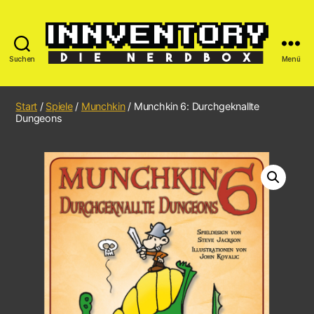
Suchen
Menü
Start
/
Spiele
/
Munchkin
/ Munchkin 6: Durchgeknallte
Dungeons