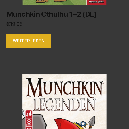
Munchkin Cthulhu 1+2 (DE)
€
19,95
WEITERLESEN