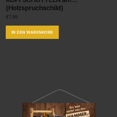
(Holzspruchschild)
€
7,99
IN DEN WARENKORB