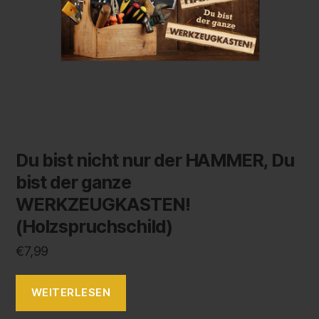
Du bist nicht nur der HAMMER, Du
bist der ganze
WERKZEUGKASTEN!
(Holzspruchschild)
€
7,99
WEITERLESEN