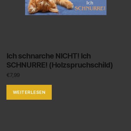
Ich schnarche NICHT! Ich
SCHNURRE! (Holzspruchschild)
€
7,99
WEITERLESEN