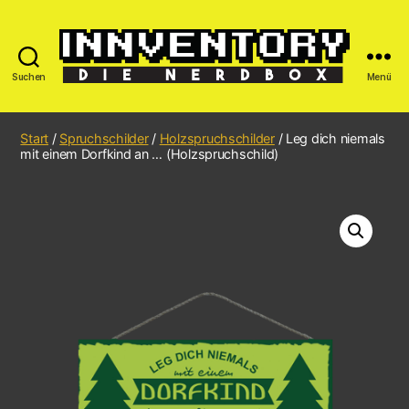
Suchen
Menü
Start
/
Spruchschilder
/
Holzspruchschilder
/ Leg dich niemals
mit einem Dorfkind an … (Holzspruchschild)