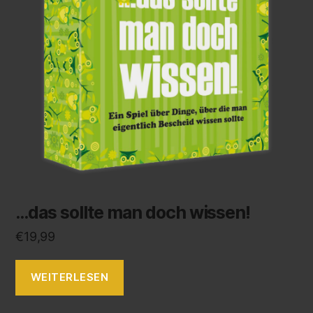
…das sollte man doch wissen!
€
19,99
WEITERLESEN