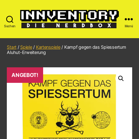
Suchen
Menü
Start
/
Spiele
/
Kartenspiele
/ Kampf gegen das Spiessertum
Aluhut-Erweiterung
ANGEBOT!