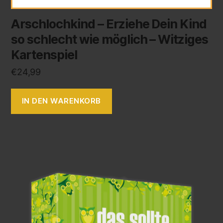
Arschlochkind – Erziehe Dein Kind
so schlecht wie möglich – Witziges
Kartenspiel
€
24,99
IN DEN WARENKORB