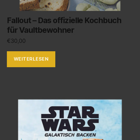
Fallout – Das offizielle Kochbuch
für Vaultbewohner
€
30,00
WEITERLESEN