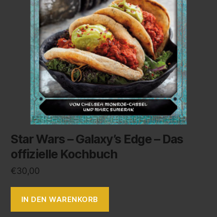
Star Wars – Galaxy’s Edge – Das
offizielle Kochbuch
€
30,00
IN DEN WARENKORB