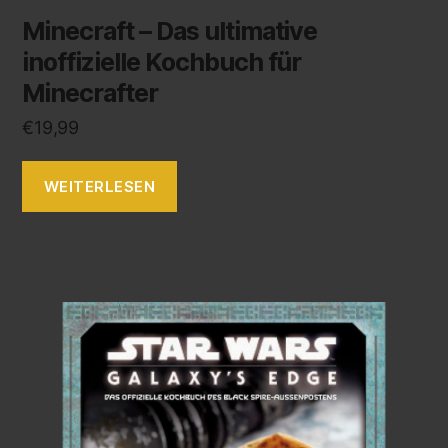
Minecraft – Das ultimative
inoffizielle Kochbuch für
Minecrafter
€
19,99
WEITERLESEN