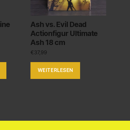
ine
Ash vs. Evil Dead
Actionfigur Ultimate
Ash 18 cm
€
37,99
WEITERLESEN