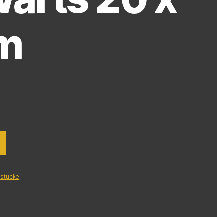
m
stücke