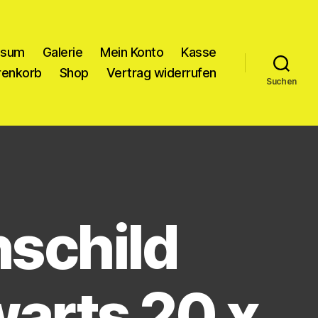
ssum
Galerie
Mein Konto
Kasse
enkorb
Shop
Vertrag widerrufen
Suchen
hschild
arts 20 x