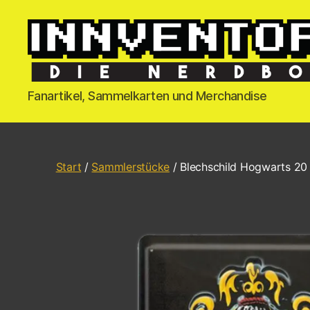
Fanartikel, Sammelkarten und Merchandise
Start
/
Sammlerstücke
/ Blechschild Hogwarts 20