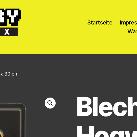
Startseite
Impre
War
 x 30 cm
Blec
Hogw