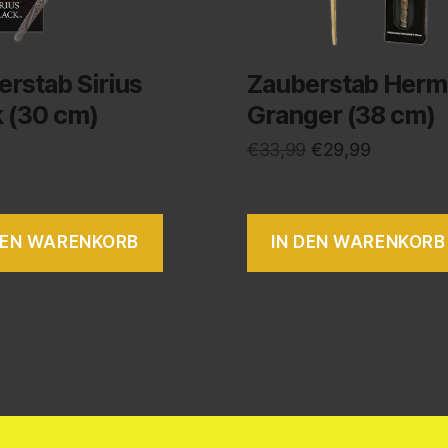
rstab Sirius
Zauberstab Herm
k (30 cm)
Granger (38 cm)
€
33,99
€
29,99
DEN WARENKORB
IN DEN WARENKORB