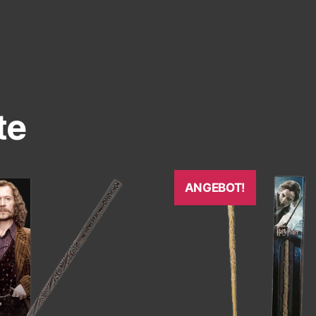
te
ANGEBOT!