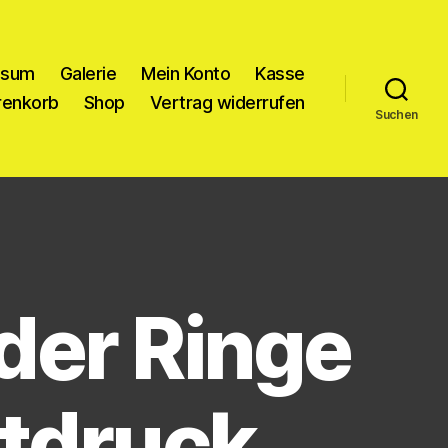
ssum
Galerie
Mein Konto
Kasse
enkorb
Shop
Vertrag widerrufen
Suchen
der Ringe
tdruck