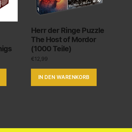
Herr der Ringe Puzzle
The Host of Mordor
nigs
(1000 Teile)
€
12,99
IN DEN WARENKORB