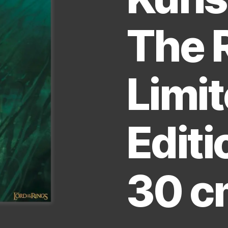
The 
Limi
Editi
30 c