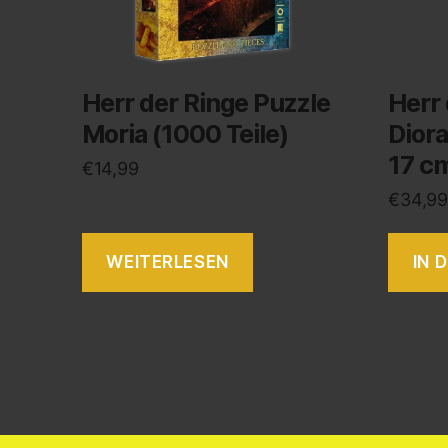
Herr der Ringe Puzzle
Herr 
Moria (1000 Teile)
Dior
17 c
€
14,99
€
34,99
WEITERLESEN
IN 