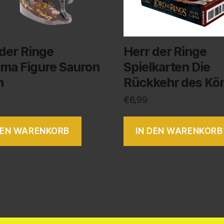
der Ringe
Herr der Ringe
ama Figure Sauron
Spielkarten Die
m
Rückkehr des Kö
€
6,99
DEN WARENKORB
IN DEN WARENKORB