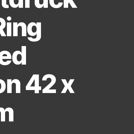
Ring
ted
on 42 x
m