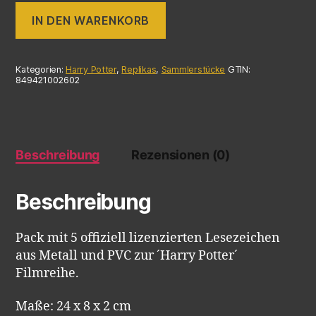
IN DEN WARENKORB
Kategorien:
Harry Potter
,
Replikas
,
Sammlerstücke
GTIN:
849421002602
Beschreibung
Rezensionen (0)
Beschreibung
Pack mit 5 offiziell lizenzierten Lesezeichen
aus Metall und PVC zur ´Harry Potter´
Filmreihe.
Maße: 24 x 8 x 2 cm