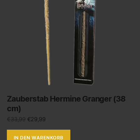
Zauberstab Hermine Granger (38
cm)
€
33,99
€
29,99
IN DEN WARENKORB