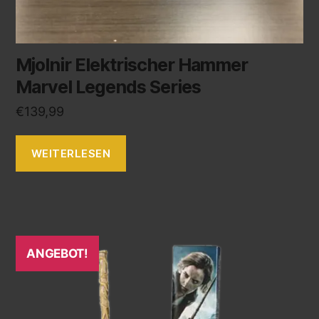
Mjolnir Elektrischer Hammer
Marvel Legends Series
€
139,99
WEITERLESEN
ANGEBOT!