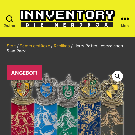
Suchen
Menü
Start
/
Sammlerstücke
/
Replikas
/ Harry Potter Lesezeichen
5-er Pack
ANGEBOT!