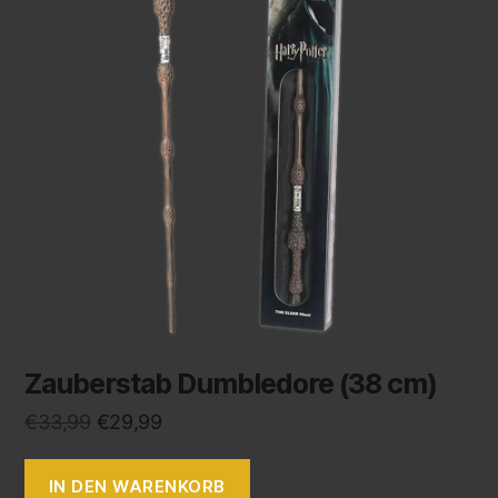
Zauberstab Dumbledore (38 cm)
€
33,99
€
29,99
IN DEN WARENKORB