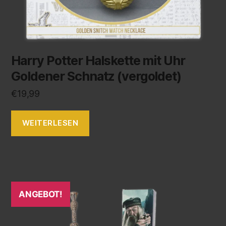
Harry Potter Halskette mit Uhr
Goldener Schnatz (vergoldet)
€
19,99
WEITERLESEN
ANGEBOT!