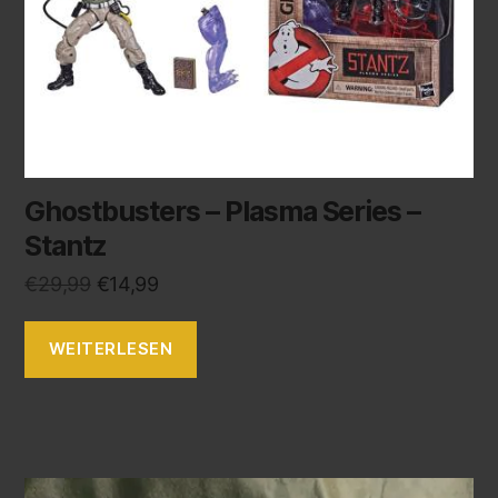
Ghostbusters – Plasma Series –
Stantz
€
29,99
€
14,99
WEITERLESEN