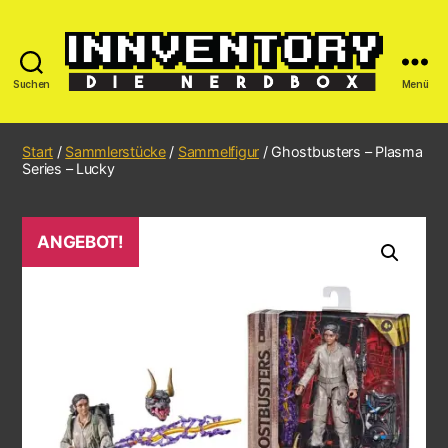
Suchen
Menü
Start
/
Sammlerstücke
/
Sammelfigur
/ Ghostbusters – Plasma
Series – Lucky
ANGEBOT!