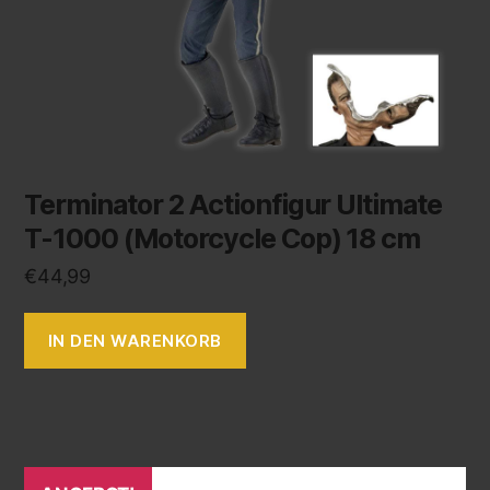
Terminator 2 Actionfigur Ultimate
T-1000 (Motorcycle Cop) 18 cm
€
44,99
IN DEN WARENKORB