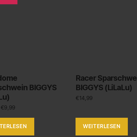
dome
Racer Sparschwe
schwein BIGGYS
BIGGYS (LiLaLu)
Lu)
€
14,99
€
9,99
TERLESEN
WEITERLESEN