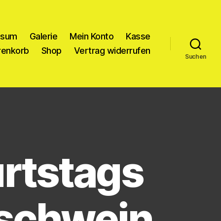
ssum
Galerie
Mein Konto
Kasse
enkorb
Shop
Vertrag widerrufen
Suchen
rtstags
schwein