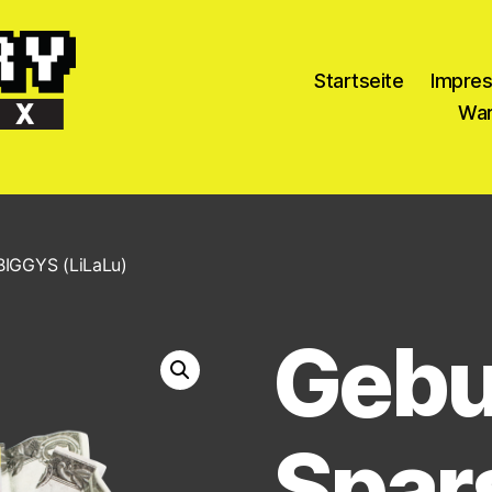
Startseite
Impre
War
BIGGYS (LiLaLu)
Gebu
Spar