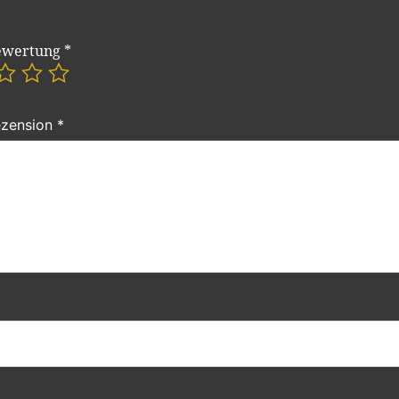
ewertung
*
ezension
*