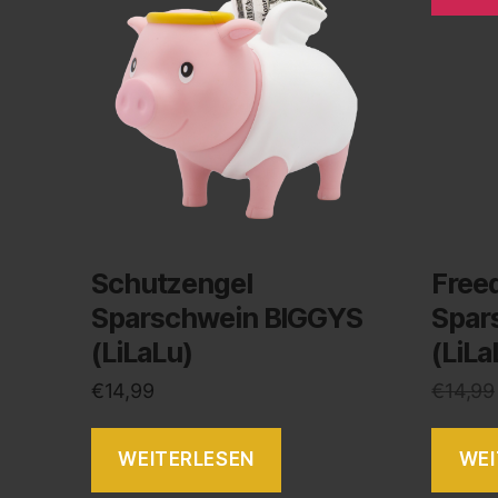
Schutzengel
Free
Sparschwein BIGGYS
Spar
(LiLaLu)
(LiLa
€
14,99
€
14,99
WEITERLESEN
WEI