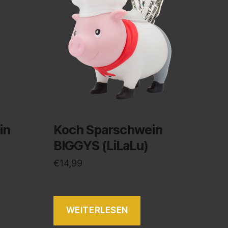
in
Koch Sparschwein
BIGGYS (LiLaLu)
€
14,99
WEITERLESEN