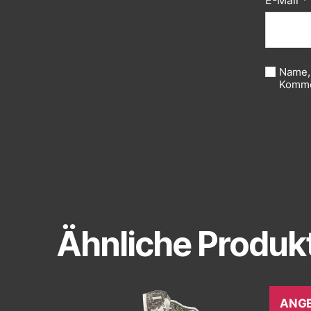
E-Mail
*
Name,
Komme
Ähnliche Produk
ANGE