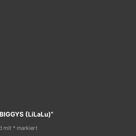
 BIGGYS (LiLaLu)“
nd mit
*
markiert