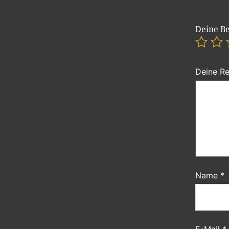
Deine B
Deine R
Name
*