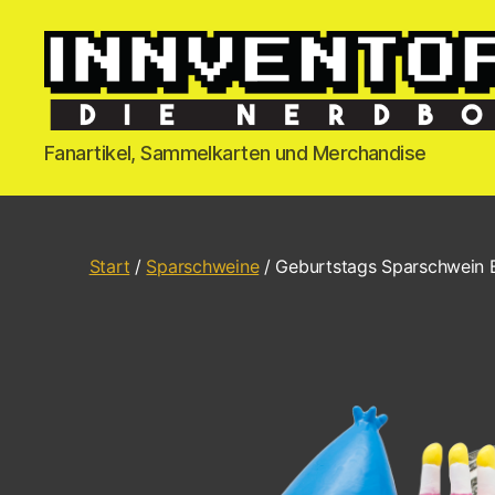
Fanartikel, Sammelkarten und Merchandise
Start
/
Sparschweine
/ Geburtstags Sparschwein 