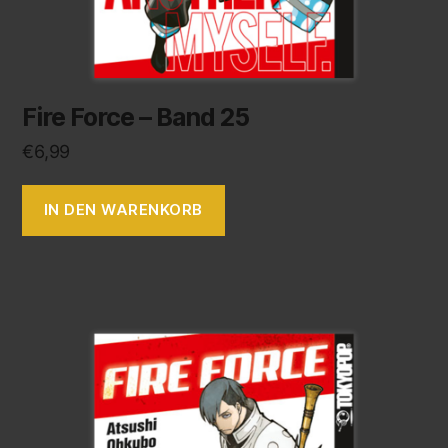
Fire Force – Band 25
€
6,99
IN DEN WARENKORB