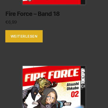
Fire Force – Band 18
€
6,99
WEITERLESEN