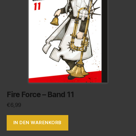
Fire Force – Band 11
€
6,99
IN DEN WARENKORB