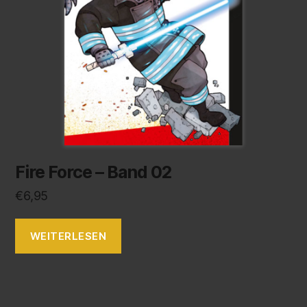
Fire Force – Band 02
€
6,95
WEITERLESEN