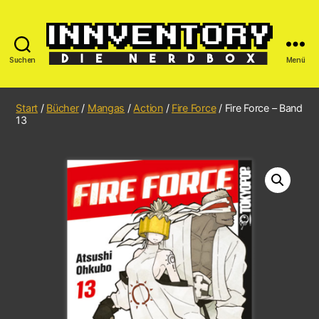
Suchen
Menü
Start
/
Bücher
/
Mangas
/
Action
/
Fire Force
/ Fire Force – Band
13