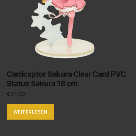
Cardcaptor Sakura Clear Card PVC
Statue Sakura 18 cm
€
34,99
WEITERLESEN