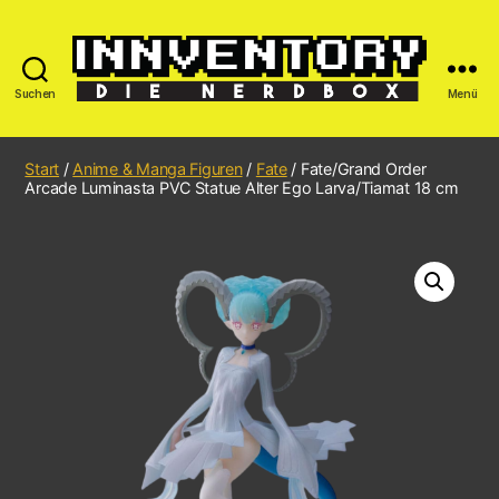
Suchen
Menü
Start
/
Anime & Manga Figuren
/
Fate
/ Fate/Grand Order
Arcade Luminasta PVC Statue Alter Ego Larva/Tiamat 18 cm