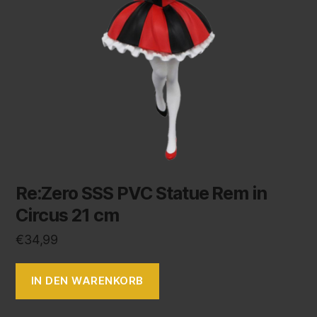
Re:Zero SSS PVC Statue Rem in
Circus 21 cm
€
34,99
IN DEN WARENKORB