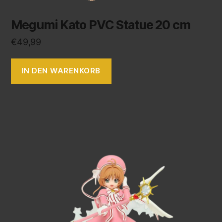
Megumi Kato PVC Statue 20 cm
€
49,99
IN DEN WARENKORB