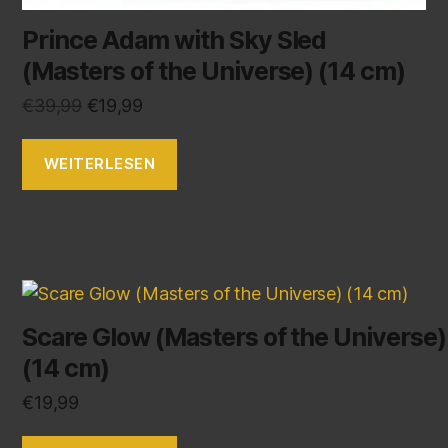
Prince Adam with Sky Sled
(Masters of the Universe) (14 cm)
€
39,99
€
19,99
WEITERLESEN
Scare Glow (Masters of the Universe)
(14 cm)
€
19,99