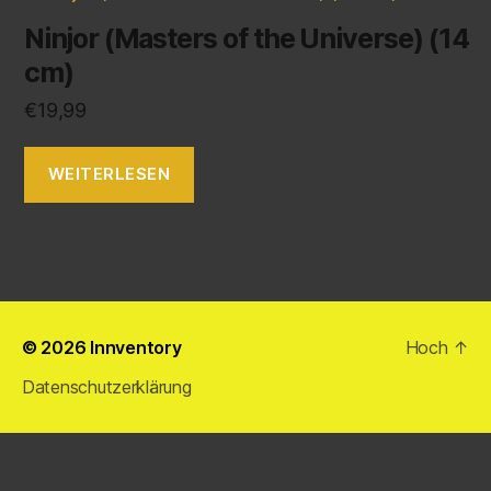
Ninjor (Masters of the Universe) (14
cm)
€
19,99
WEITERLESEN
© 2026
Innventory
Hoch
↑
Datenschutzerklärung