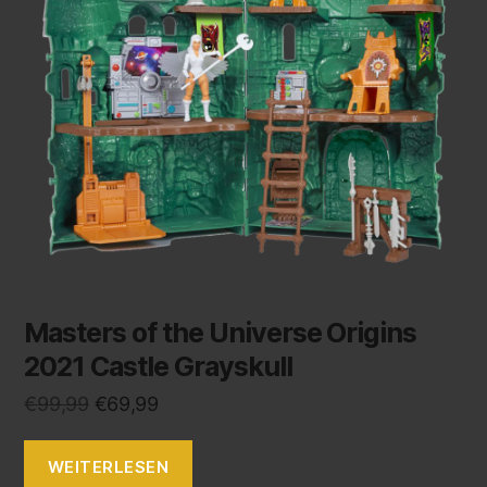
Masters of the Universe Origins
2021 Castle Grayskull
€
99,99
€
69,99
WEITERLESEN