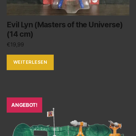
Evil Lyn (Masters of the Universe)
(14 cm)
€
19,99
WEITERLESEN
ANGEBOT!