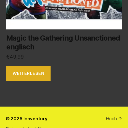
Magic the Gathering Unsanctioned
englisch
€
49,99
WEITERLESEN
© 2026
Innventory
Hoch
↑