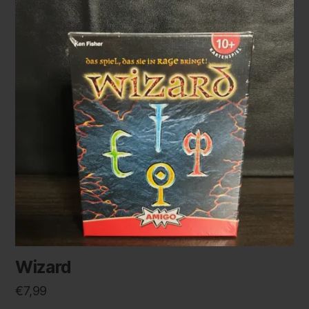
Wizard
€
7,99