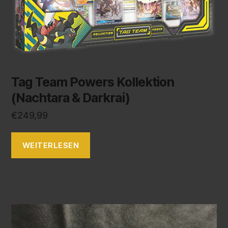
Tag Team Powers Kollektion
(Nachtara & Darkrai)
€
249,99
WEITERLESEN