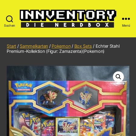
Suchen
Menü
Start
/
Sammelkarten
/
Pokemon
/
Box Sets
/ Echter Stahl
Premium-Kollektion (Figur: Zamazenta)(Pokemon)