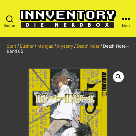
Suchen
Menü
Start
/
Bücher
/
Mangas
/
Mystery
/
Death Note
/ Death Note –
Band 05