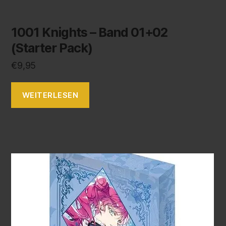
1001 Knights – Band 01+02
(Starter Pack)
€
9,95
WEITERLESEN