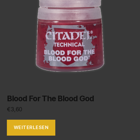
Blood For The Blood God
€
3,60
WEITERLESEN