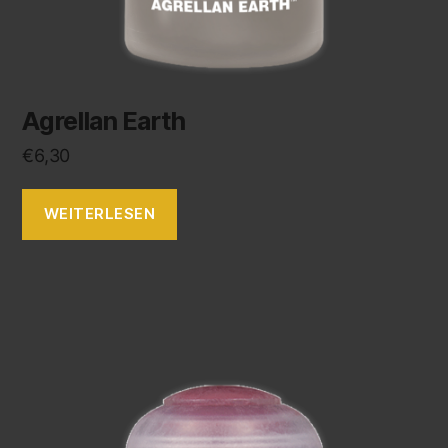
Agrellan Earth
€
6,30
WEITERLESEN