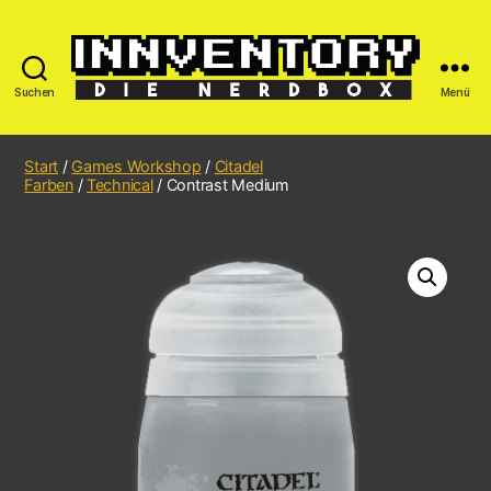
Suchen
Menü
Start
/
Games Workshop
/
Citadel
Farben
/
Technical
/ Contrast Medium