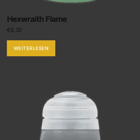
Hexwraith Flame
€
6,30
WEITERLESEN