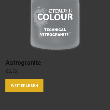
Astrogranite
€
6,30
WEITERLESEN